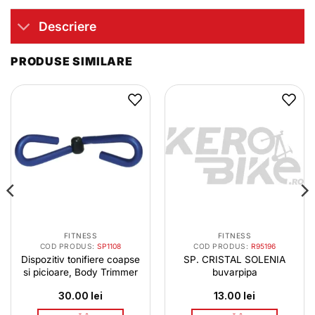
Descriere
PRODUSE SIMILARE
FITNESS
FITNESS
COD PRODUS:
SP1108
COD PRODUS:
R95196
Dispozitiv tonifiere coapse
SP. CRISTAL SOLENIA
si picioare, Body Trimmer
buvarpipa
ul
30.00
lei
13.00
lei
nt
: