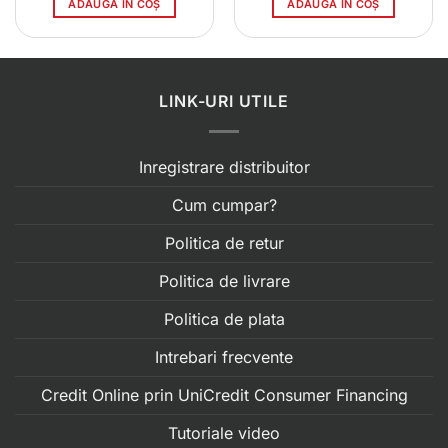
ADAUGĂ ÎN COȘ
ADAUGĂ ÎN COȘ
.00 lei.
LINK-URI UTILE
Inregistrare distribuitor
Cum cumpar?
Politica de retur
Politica de livrare
Politica de plata
Intrebari frecvente
Credit Online prin UniCredit Consumer Financing
Tutoriale video