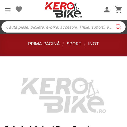
Skip
to
content
Products
search
PRIMA PAGINĂ
/
SPORT
/
INOT