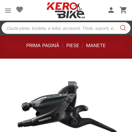
Skip
to
content
Products
search
PRIMA PAGINĂ
/
PIESE
/
MANETE