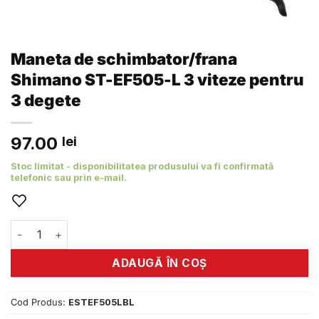
Maneta de schimbator/frana
Shimano ST-EF505-L 3 viteze pentru
3 degete
97.00
lei
Stoc limitat - disponibilitatea produsului va fi confirmată
telefonic sau prin e-mail.
Cantitate Maneta de schimbator/frana Shimano ST-EF505-L
ADAUGĂ ÎN COȘ
Cod Produs:
ESTEF505LBL