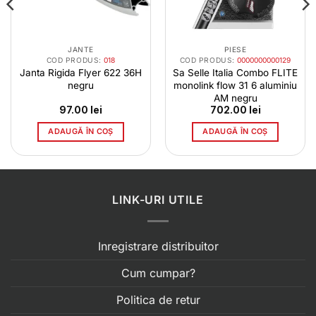
JANTE
PIESE
COD PRODUS:
018
COD PRODUS:
0000000000129
Janta Rigida Flyer 622 36H
Sa Selle Italia Combo FLITE
negru
monolink flow 31 6 aluminiu
AM negru
97.00
lei
702.00
lei
ADAUGĂ ÎN COȘ
ADAUGĂ ÎN COȘ
LINK-URI UTILE
Inregistrare distribuitor
Cum cumpar?
Politica de retur