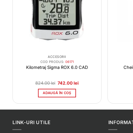
ACCESORII
COD PRODUS:
06171
Kilometraj Sigma ROX 6.0 CAD
Chei
Prețul
Prețul
824.00
lei
742.00
lei
inițial
curent
a
este:
ADAUGĂ ÎN COȘ
fost:
742.00 lei.
824.00 lei.
LINK-URI UTILE
INFORMAT