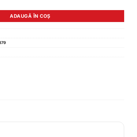
eme Wet 125ml Weldtite
ADAUGĂ ÎN COȘ
379