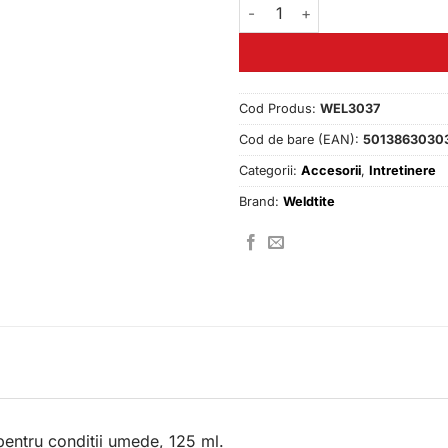
Cantitate Lubrifiant TF2 Extr
Cod Produs:
WEL3037
Cod de bare (EAN):
5013863030
Categorii:
Accesorii
,
Intretinere
Brand:
Weldtite
pentru conditii umede, 125 ml.