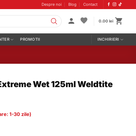
Despre noi
Blog
Contact
0.00
lei
NTER
PROMOTII
INCHIRIERI
 Extreme Wet 125ml Weldtite
re: 1-30 zile)