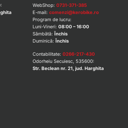
:
WebShop:
0731-371-385
rghita
E-mail:
comenzi@kerobike.ro
Program de lucru:
Luni-Vineri:
08:00 – 16:00
Sâmbătă:
Închis
Duminică:
Închis
Contabilitate:
0266-217-430
Odorheiu Secuiesc, 535600:
Str. Beclean nr. 21, jud. Harghita