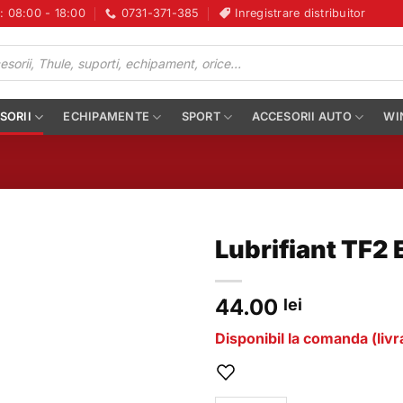
i: 08:00 - 18:00
0731-371-385
Inregistrare distribuitor
SORII
ECHIPAMENTE
SPORT
ACCESORII AUTO
WI
Lubrifiant TF2
44.00
lei
Disponibil la comanda (livra