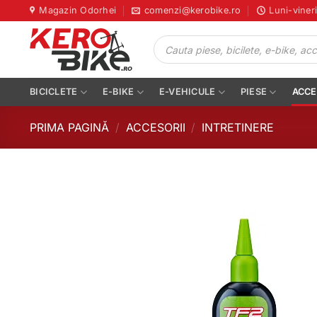
Skip
Magazin Odorhei
comenzi@kerobike.ro
Luni-viner
to
Products
content
search
BICICLETE
E-BIKE
E-VEHICULE
PIESE
ACCE
PRIMA PAGINĂ
/
ACCESORII
/
INTRETINERE