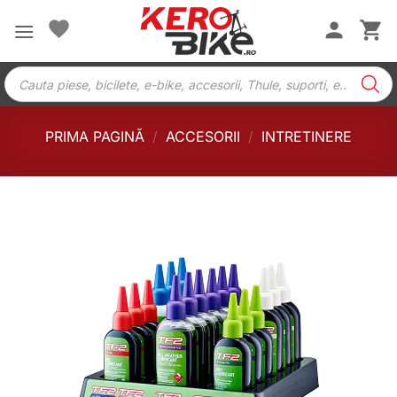
Skip
to
content
Products
search
PRIMA PAGINĂ
/
ACCESORII
/
INTRETINERE