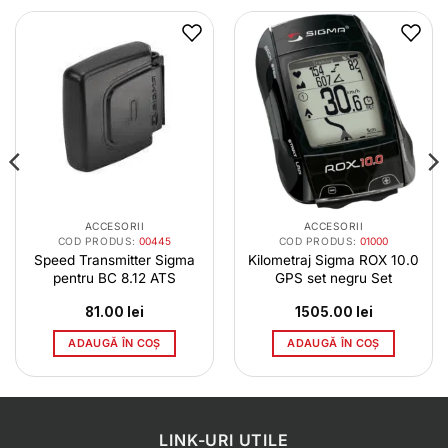
ACCESORII
ACCESORII
COD PRODUS:
00445
COD PRODUS:
01000
Speed Transmitter Sigma
Kilometraj Sigma ROX 10.0
pentru BC 8.12 ATS
GPS set negru Set
81.00
lei
1505.00
lei
ADAUGĂ ÎN COȘ
ADAUGĂ ÎN COȘ
LINK-URI UTILE