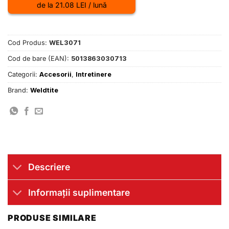
de la 21.08 LEI / lună
Cod Produs:
WEL3071
Cod de bare (EAN):
5013863030713
Categorii:
Accesorii
,
Intretinere
Brand:
Weldtite
Descriere
Informații suplimentare
PRODUSE SIMILARE