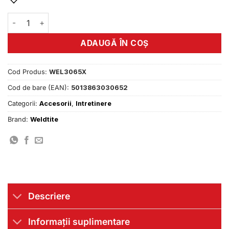
Cantitate Lubrifiant cu teflon TF2 Endurance Ceramic 100 m
ADAUGĂ ÎN COȘ
Cod Produs:
WEL3065X
Cod de bare (EAN):
5013863030652
Categorii:
Accesorii
,
Intretinere
Brand:
Weldtite
Descriere
Informații suplimentare