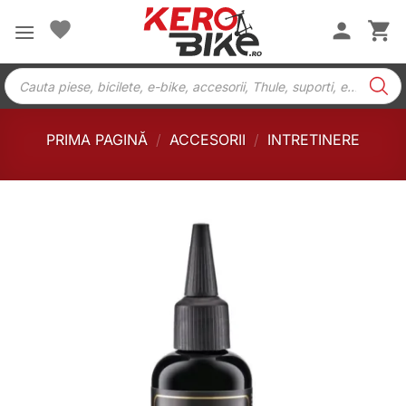
Skip
to
content
Products
search
PRIMA PAGINĂ
/
ACCESORII
/
INTRETINERE