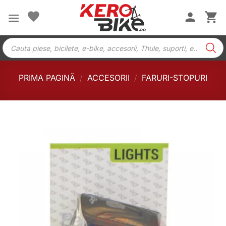
Skip
to
content
Products
search
PRIMA PAGINĂ
/
ACCESORII
/
FARURI-STOPURI