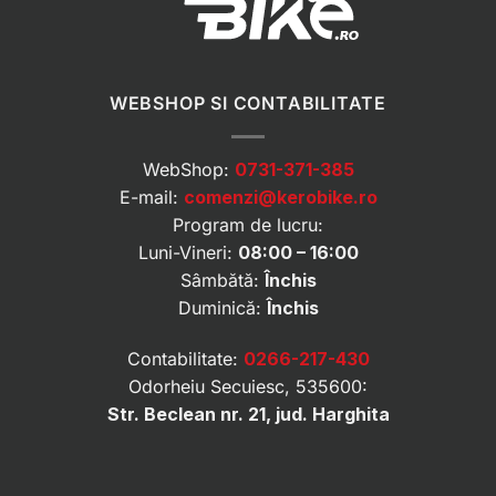
WEBSHOP SI CONTABILITATE
WebShop:
0731-371-385
E-mail:
comenzi@kerobike.ro
Program de lucru:
Luni-Vineri:
08:00 – 16:00
Sâmbătă:
Închis
Duminică:
Închis
Contabilitate:
0266-217-430
Odorheiu Secuiesc, 535600:
Str. Beclean nr. 21, jud. Harghita