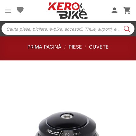
Skip
to
content
Products
search
PRIMA PAGINĂ
/
PIESE
/
CUVETE