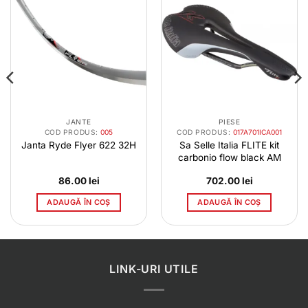
JANTE
PIESE
COD PRODUS:
005
COD PRODUS:
017A701ICA001
Janta Ryde Flyer 622 32H
Sa Selle Italia FLITE kit
carbonio flow black AM
86.00
lei
702.00
lei
ADAUGĂ ÎN COȘ
ADAUGĂ ÎN COȘ
LINK-URI UTILE