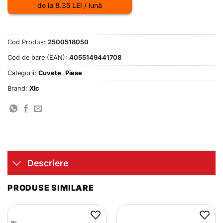
de la 8.35 LEI / lună
Cod Produs:
2500518050
Cod de bare (EAN):
4055149441708
Categorii:
Cuvete
,
Piese
Brand:
Xlc
Descriere
PRODUSE SIMILARE