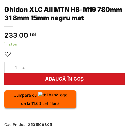
Ghidon XLC All MTN HB-M19 780mm
31 8mm 15mm negru mat
233.00
lei
În stoc
Cantitate Ghidon XLC All MTN HB-M19 780mm 31 8mm 15m
ADAUGĂ ÎN COȘ
Cumpără cu
de la 11.66 LEI / lună
Cod Produs:
2501500305