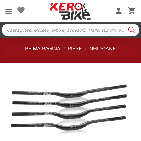
Skip
to
content
Products
search
PRIMA PAGINĂ
/
PIESE
/
GHIDOANE