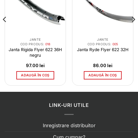
JANTE
JANTE
COD PRODUS:
018
COD PRODUS:
005
Janta Rigida Flyer 622 36H
Janta Ryde Flyer 622 32H
negru
97.00
lei
86.00
lei
ADAUGĂ ÎN COȘ
ADAUGĂ ÎN COȘ
LINK-URI UTILE
Inregistrare distribuitor
Cum cumpar?