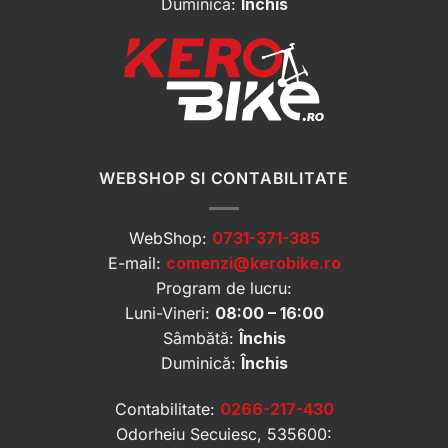
Duminică:
Închis
WEBSHOP SI CONTABILITATE
WebShop:
0731-371-385
E-mail:
comenzi@kerobike.ro
Program de lucru:
Luni-Vineri:
08:00 – 16:00
Sâmbătă:
Închis
Duminică:
Închis
Contabilitate:
0266-217-430
Odorheiu Secuiesc, 535600: