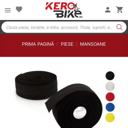
Skip
to
content
Products
search
PRIMA PAGINĂ
/
PIESE
/
MANSOANE