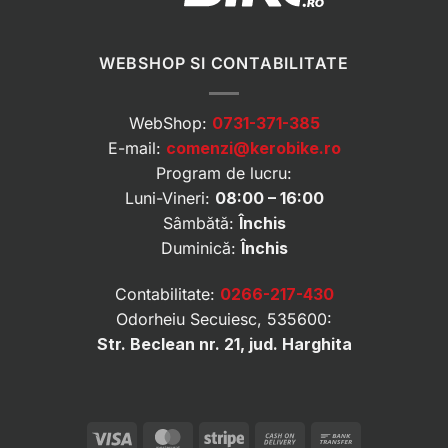
WEBSHOP SI CONTABILITATE
WebShop:
0731-371-385
E-mail:
comenzi@kerobike.ro
Program de lucru:
Luni-Vineri:
08:00 – 16:00
Sâmbătă:
Închis
Duminică:
Închis
Contabilitate:
0266-217-430
Odorheiu Secuiesc, 535600:
Str. Beclean nr. 21, jud. Harghita
Visa
MasterCard
Stripe
Cash
Bank