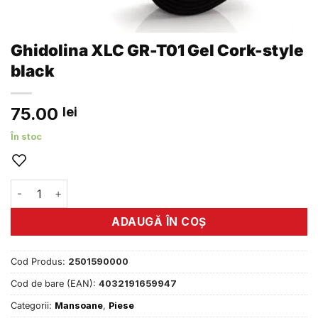
Ghidolina XLC GR-T01 Gel Cork-style
black
75.00
lei
În stoc
Cantitate Ghidolina XLC GR-T01 Gel Cork-style black
ADAUGĂ ÎN COȘ
Cod Produs:
2501590000
Cod de bare (EAN):
4032191659947
Categorii:
Mansoane
,
Piese