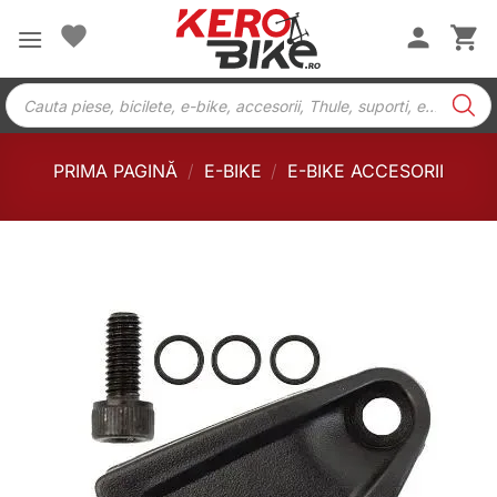
Skip
to
content
Products
search
PRIMA PAGINĂ
/
E-BIKE
/
E-BIKE ACCESORII