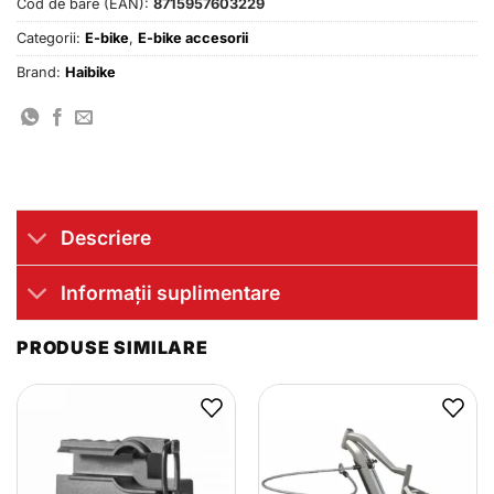
Cod de bare (EAN):
8715957603229
Categorii:
E-bike
,
E-bike accesorii
Brand:
Haibike
Descriere
Informații suplimentare
PRODUSE SIMILARE