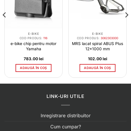
E-BIKE
E-BIKE
COD PRODUS:
116
COD PRODUS:
3062303000
e-bike chip pentru motor
MRS lacat spiral ABUS Plus
Yamaha
12×1000 mm
783.00
lei
102.00
lei
ADAUGĂ ÎN COȘ
ADAUGĂ ÎN COȘ
LINK-URI UTILE
Inregistrare distribuitor
Cum cumpar?