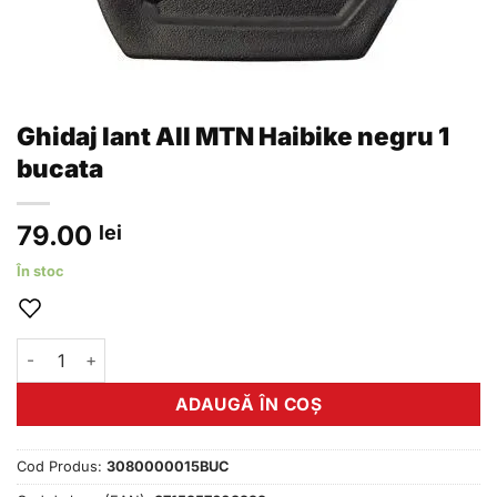
Ghidaj lant All MTN Haibike negru 1
bucata
79.00
lei
În stoc
Cantitate Ghidaj lant All MTN Haibike negru 1 bucata
ADAUGĂ ÎN COȘ
Cod Produs:
3080000015BUC