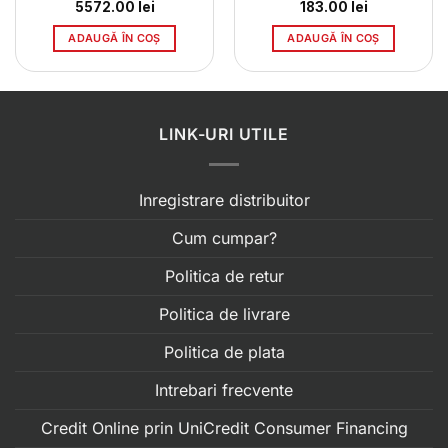
țul
5572.00
lei
183.00
lei
ent
e:
ADAUGĂ ÎN COȘ
ADAUGĂ ÎN COȘ
0.00 lei.
LINK-URI UTILE
Inregistrare distribuitor
Cum cumpar?
Politica de retur
Politica de livrare
Politica de plata
Intrebari frecvente
Credit Online prin UniCredit Consumer Financing