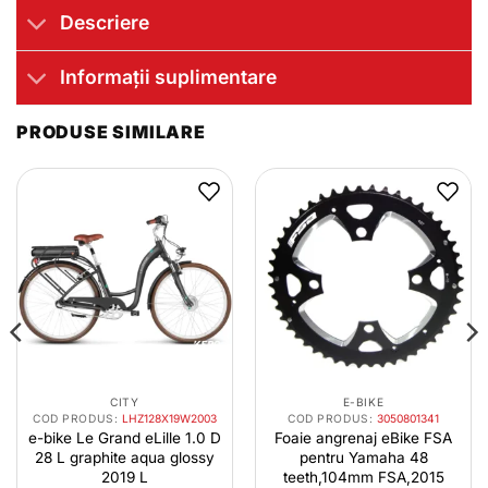
Descriere
Informații suplimentare
PRODUSE SIMILARE
CITY
E-BIKE
COD PRODUS:
LHZ128X19W2003
COD PRODUS:
3050801341
e-bike Le Grand eLille 1.0 D
Foaie angrenaj eBike FSA
28 L graphite aqua glossy
pentru Yamaha 48
2019 L
teeth,104mm FSA,2015