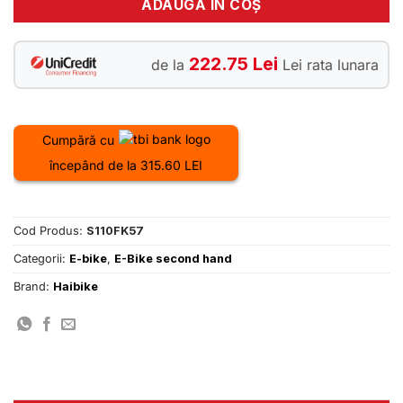
ADAUGĂ ÎN COȘ
222.75 Lei
de la
Lei rata lunara
Cumpără cu
începând de la 315.60 LEI
Cod Produs:
S110FK57
Categorii:
E-bike
,
E-Bike second hand
Brand:
Haibike