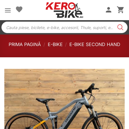
Skip
to
content
Products
search
PRIMA PAGINĂ
/
E-BIKE
/
E-BIKE SECOND HAND