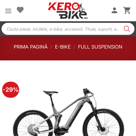
Skip
to
content
Products
search
PRIMA PAGINĂ
/
E-BIKE
/
FULL SUSPENSION
-29%