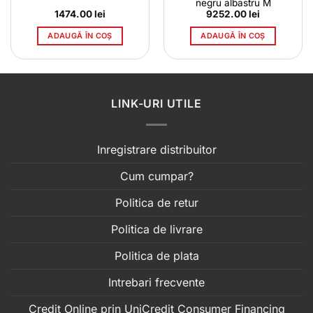
negru albastru M
l
1474.00
lei
9252.00
lei
t
ADAUGĂ ÎN COȘ
ADAUGĂ ÎN COȘ
0 lei.
LINK-URI UTILE
Inregistrare distribuitor
Cum cumpar?
Politica de retur
Politica de livrare
Politica de plata
Intrebari frecvente
Credit Online prin UniCredit Consumer Financing