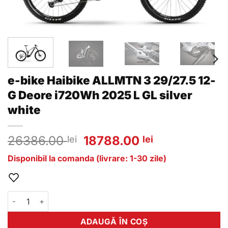
e-bike Haibike ALLMTN 3 29/27.5 12-
G Deore i720Wh 2025 L GL silver
white
Prețul
Prețul
26386.00
18788.00
lei
lei
inițial
curent
Disponibil la comanda (livrare: 1-30 zile)
a
este:
fost:
18788.00 lei
26386.00 lei.
Cantitate e-bike Haibike ALLMTN 3 29/27.5 12-G Deore i720Wh
ADAUGĂ ÎN COȘ