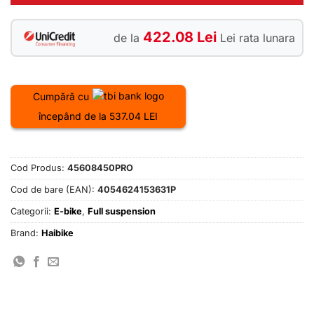
422.08 Lei
de la
Lei rata lunara
Cumpără cu
începând de la 537.04 LEI
Cod Produs:
45608450PRO
Cod de bare (EAN):
4054624153631P
Categorii:
E-bike
,
Full suspension
Brand:
Haibike