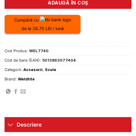
ADAUGĂ ÎN COȘ
Cumpără cu
de la 26.70 LEI / lună
Cod Produs:
WEL7740
Cod de bare (EAN):
5013863077404
Categorii:
Accesorii
,
Scule
Brand:
Weldtite
Descriere