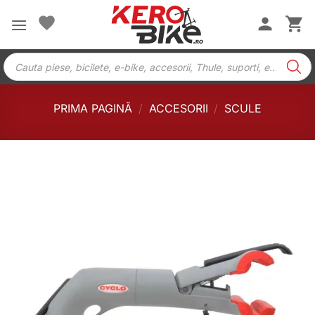
Skip
to
content
Products
search
PRIMA PAGINĂ
/
ACCESORII
/
SCULE