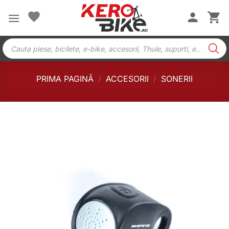
Skip
to
content
Products
search
PRIMA PAGINĂ
/
ACCESORII
/
SONERII