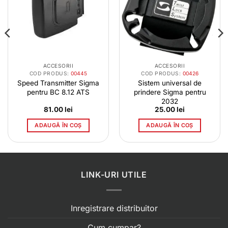
ACCESORII
ACCESORII
COD PRODUS:
00445
COD PRODUS:
00426
Speed Transmitter Sigma
Sistem universal de
pentru BC 8.12 ATS
prindere Sigma pentru
2032
81.00
lei
25.00
lei
ADAUGĂ ÎN COȘ
ADAUGĂ ÎN COȘ
LINK-URI UTILE
Inregistrare distribuitor
Cum cumpar?