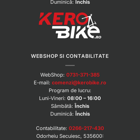
Duminică:
Închis
WEBSHOP SI CONTABILITATE
WebShop:
0731-371-385
E-mail:
comenzi@kerobike.ro
Program de lucru:
Luni-Vineri:
08:00 – 16:00
Sâmbătă:
Închis
Duminică:
Închis
Contabilitate:
0266-217-430
Odorheiu Secuiesc, 535600: