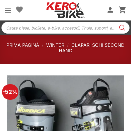
Skip
to
content
Products
search
PRIMA PAGINĂ
/
WINTER
/
CLAPARI SCHI SECOND
HAND
-52%