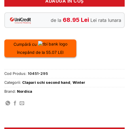
ADAUGĂ ÎN COȘ
68.95 Lei
de la
Lei rata lunara
Cumpără cu
începând de la 55.07 LEI
Cod Produs:
10451-295
Categorii:
Clapari schi second hand
,
Winter
Brand:
Nordica