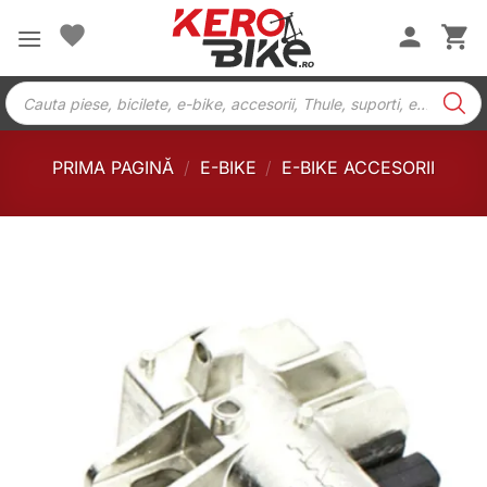
Skip
to
content
Products
search
PRIMA PAGINĂ
/
E-BIKE
/
E-BIKE ACCESORII