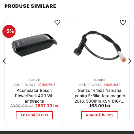
PRODUSE SIMILARE
-5%
E-BIKE
E-BIKE
COD PRODUS:
0275007512
COD PRODUS:
3050811650
Acumulator Bosch
Senzor viteza Yamaha
PowerPack 400 Wh
pentru E-Bike fara magnet
anthracite
2016, 500mm X94-81670-
Prețul
Prețul
3000.00
lei
2837.00
lei
168.00
lei
11
inițial
curent
a
este:
ADAUGĂ ÎN COȘ
ADAUGĂ ÎN COȘ
fost:
2837.00 lei.
3000.00 lei.