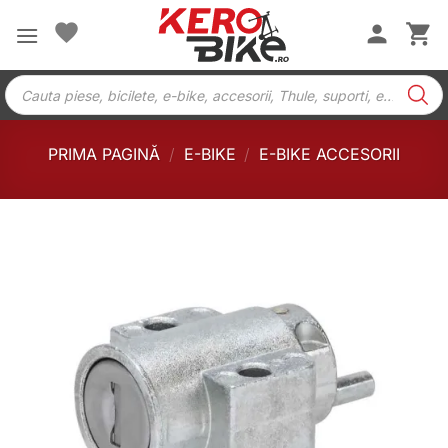
Skip
to
content
Products
search
PRIMA PAGINĂ
/
E-BIKE
/
E-BIKE ACCESORII