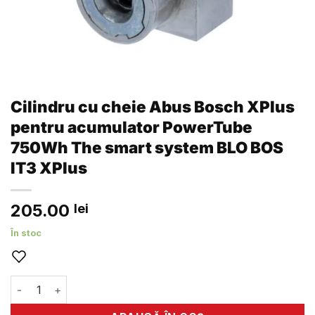
Cilindru cu cheie Abus Bosch XPlus
pentru acumulator PowerTube
750Wh The smart system BLO BOS
IT3 XPlus
205.00
lei
În stoc
Cantitate Cilindru cu cheie Abus Bosch XPlus pentru ac