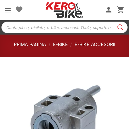
Skip
to
content
Products
search
PRIMA PAGINĂ
/
E-BIKE
/
E-BIKE ACCESORII