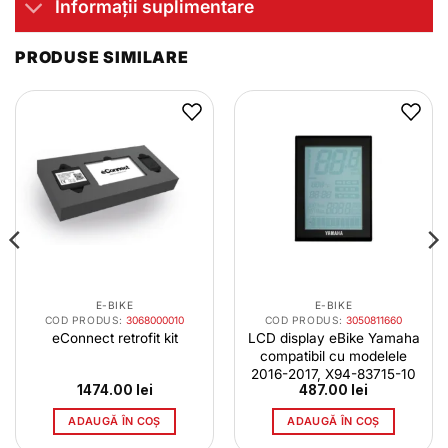
Informații suplimentare
PRODUSE SIMILARE
E-BIKE
E-BIKE
COD PRODUS:
3068000010
COD PRODUS:
3050811660
eConnect retrofit kit
LCD display eBike Yamaha
compatibil cu modelele
2016-2017, X94-83715-10
1474.00
lei
487.00
lei
ADAUGĂ ÎN COȘ
ADAUGĂ ÎN COȘ