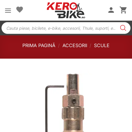
Skip
to
content
Products
search
PRIMA PAGINĂ
/
ACCESORII
/
SCULE