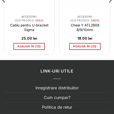
ACCESORII
ACCESORII
COD PRODUS:
00424
COD PRODUS:
106032
Cablu pentru U-bracket
Cheie Y ATL2608
Sigma
8/9/10mm
l
25.00
lei
18.00
lei
t
ADAUGĂ ÎN COȘ
ADAUGĂ ÎN COȘ
0 lei.
LINK-URI UTILE
Inregistrare distribuitor
Cum cumpar?
Politica de retur