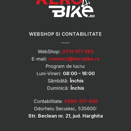
WEBSHOP SI CONTABILITATE
WebShop:
0731-371-385
E-mail:
comenzi@kerobike.ro
Program de lucru:
Luni-Vineri:
08:00 – 16:00
Sâmbătă:
Închis
Duminică:
Închis
Contabilitate:
0266-217-430
Odorheiu Secuiesc, 535600:
Str. Beclean nr. 21, jud. Harghita