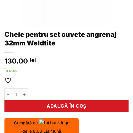
Cheie pentru set cuvete angrenaj
32mm Weldtite
130.00
lei
În stoc
Cantitate Cheie pentru set cuvete angrenaj 32mm Weldtite
ADAUGĂ ÎN COȘ
Cumpără cu
de la 8.00 LEI / lună