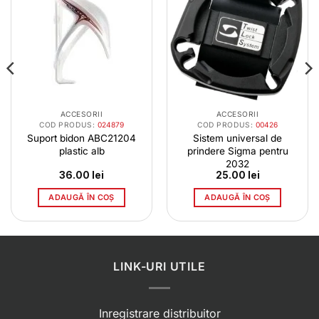
ACCESORII
ACCESORII
COD PRODUS:
024879
COD PRODUS:
00426
Suport bidon ABC21204
Sistem universal de
plastic alb
prindere Sigma pentru
2032
36.00
lei
25.00
lei
ADAUGĂ ÎN COȘ
ADAUGĂ ÎN COȘ
LINK-URI UTILE
Inregistrare distribuitor