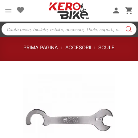
Skip
to
content
Products
search
PRIMA PAGINĂ
/
ACCESORII
/
SCULE