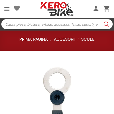
Skip
to
content
Products
search
PRIMA PAGINĂ
/
ACCESORII
/
SCULE