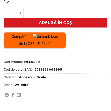
Cantitate Cheie monobloc Cyclo Hollowtech II Weldtite
ADAUGĂ ÎN COȘ
Cumpără cu
de la 7.36 LEI / lună
Cod Produs:
WEL6399
Cod de bare (EAN):
5013863063995
Categorii:
Accesorii
,
Scule
Brand:
Weldtite