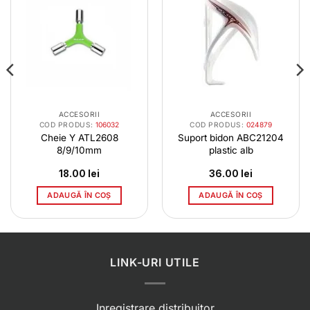
ACCESORII
ACCESORII
COD PRODUS:
106032
COD PRODUS:
024879
Cheie Y ATL2608
Suport bidon ABC21204
8/9/10mm
plastic alb
18.00
lei
36.00
lei
ADAUGĂ ÎN COȘ
ADAUGĂ ÎN COȘ
LINK-URI UTILE
Inregistrare distribuitor