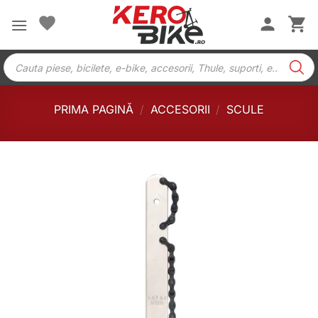
Skip
to
content
Products
search
PRIMA PAGINĂ
/
ACCESORII
/
SCULE