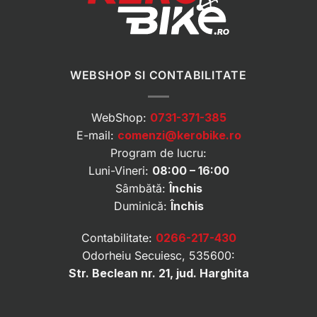
WEBSHOP SI CONTABILITATE
WebShop:
0731-371-385
E-mail:
comenzi@kerobike.ro
Program de lucru:
Luni-Vineri:
08:00 – 16:00
Sâmbătă:
Închis
Duminică:
Închis
Contabilitate:
0266-217-430
Odorheiu Secuiesc, 535600:
Str. Beclean nr. 21, jud. Harghita