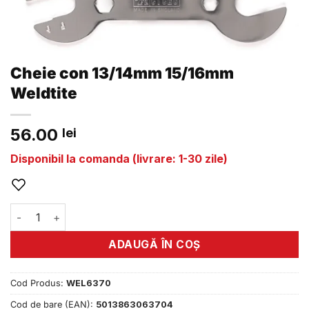
Cheie con 13/14mm 15/16mm
Weldtite
56.00
lei
Disponibil la comanda (livrare: 1-30 zile)
Cantitate Cheie con 13/14mm 15/16mm Weldtite
ADAUGĂ ÎN COȘ
Cod Produs:
WEL6370
Cod de bare (EAN):
5013863063704