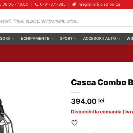
i: 08:00 - 18:00
0731-371-385
Inregistrare distribuitor
SORII
ECHIPAMENTE
SPORT
ACCESORII AUTO
WI
Casca Combo B
394.00
lei
Disponibil la comanda (livra