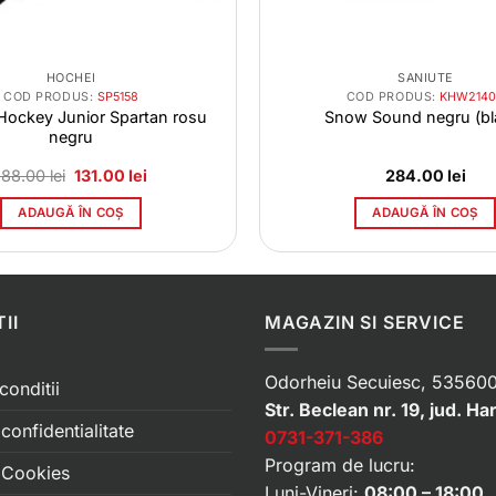
HOCHEI
SANIUTE
COD PRODUS:
SP5158
COD PRODUS:
KHW2140
Hockey Junior Spartan rosu
Snow Sound negru (bl
negru
Prețul
Prețul
188.00
lei
131.00
lei
284.00
lei
inițial
curent
a
este:
ADAUGĂ ÎN COȘ
ADAUGĂ ÎN COȘ
fost:
131.00 lei.
188.00 lei.
II
MAGAZIN SI SERVICE
Odorheiu Secuiesc, 535600
conditii
Str. Beclean nr. 19, jud. Ha
 confidentialitate
0731-371-386
Program de lucru:
e Cookies
Luni-Vineri:
08:00 – 18:00