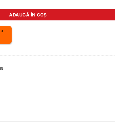
 Reakt 55 negru L
ADAUGĂ ÎN COȘ
45