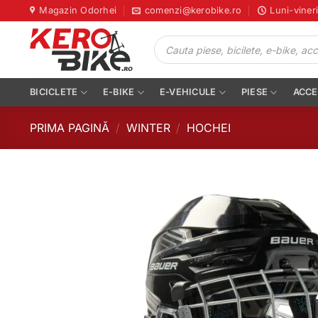
Skip
Magazin Odorhei
comenzi@kerobike.ro
Luni-viner
to
Products
content
search
BICICLETE
E-BIKE
E-VEHICULE
PIESE
ACCE
PRIMA PAGINĂ
/
WINTER
/
HOCHEI