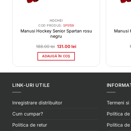
HOCHEI
COD PRODUS:
SP5159
Manusi Hockey Senior Spartan rosu
Manusi 
negru
Prețul
Prețul
188.00
lei
131.00
lei
inițial
curent
a
este:
ADAUGĂ ÎN COȘ
fost:
131.00 lei.
188.00 lei.
LINK-URI UTILE
INFORMAT
Inregistrare distribuitor
Termeni si 
Cum cumpar?
Politica de
Politica de retur
Politica d