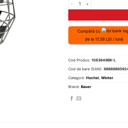
Cantitate Casca Combo BAUER
Cumpără cu
de la 17.38 LEI / lună
Cod Produs:
1063649BK-L
Cod de bare (EAN):
6886986592
Categorii:
Hochei
,
Winter
Brand:
Bauer