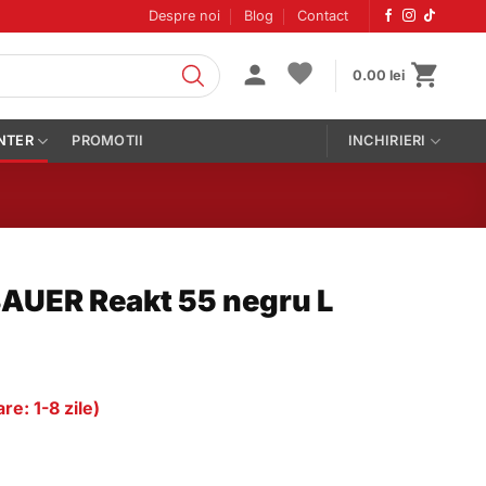
Despre noi
Blog
Contact
0.00
lei
NTER
PROMOTII
INCHIRIERI
AUER Reakt 55 negru L
re: 1-8 zile)