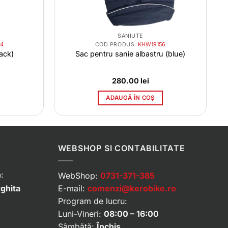
SANIUTE
4
COD PRODUS:
KHW19156
ack)
Sac pentru sanie albastru (blue)
280.00
lei
ADAUGĂ ÎN COȘ
WEBSHOP SI CONTABILITATE
:
WebShop:
0731-371-385
rghita
E-mail:
comenzi@kerobike.ro
Program de lucru:
Luni-Vineri:
08:00 – 16:00
Sâmbătă:
Închis