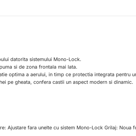
pului datorita sistemului Mono-Lock.
spuma si de zona frontala mai lata.
latie optima a aerului, in timp ce protectia integrata pentru 
hei pe gheata, confera castii un aspect modern si dinamic.
e: Ajustare fara unelte cu sistem Mono-Lock Grilaj: Noua fo