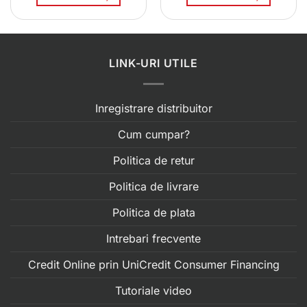
0 lei.
fost:
229.00 lei.
315.00 lei.
LINK-URI UTILE
Inregistrare distribuitor
Cum cumpar?
Politica de retur
Politica de livrare
Politica de plata
Intrebari frecvente
Credit Online prin UniCredit Consumer Financing
Tutoriale video