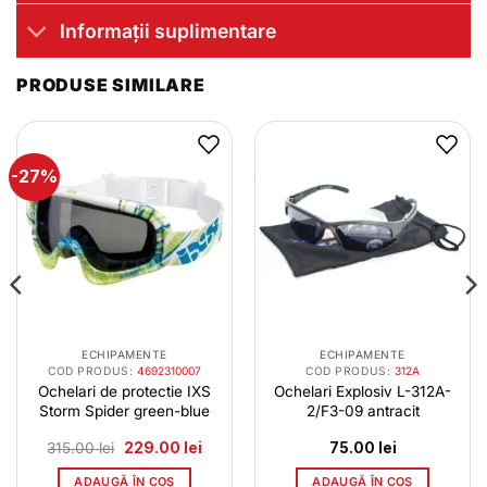
Informații suplimentare
PRODUSE SIMILARE
-27%
ECHIPAMENTE
ECHIPAMENTE
COD PRODUS:
4692310007
COD PRODUS:
312A
Ochelari de protectie IXS
Ochelari Explosiv L-312A-
Storm Spider green-blue
2/F3-09 antracit
l
Prețul
Prețul
315.00
lei
229.00
lei
75.00
lei
t
inițial
curent
a
este:
ADAUGĂ ÎN COȘ
ADAUGĂ ÎN COȘ