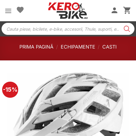
Skip
to
content
Products
search
PRIMA PAGINĂ
/
ECHIPAMENTE
/
CASTI
-15%