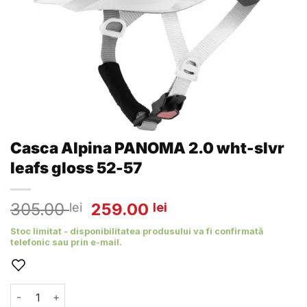
Casca Alpina PANOMA 2.0 wht-slvr
leafs gloss 52-57
Prețul
Prețul
305.00
259.00
lei
lei
inițial
curent
Stoc limitat - disponibilitatea produsului va fi confirmată
a
este:
telefonic sau prin e-mail.
fost:
259.00 lei.
305.00 lei.
Cantitate Casca Alpina PANOMA 2.0 wht-slvr leafs gloss 5