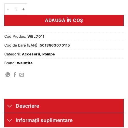
Cantitate Cartus CO2 16 g Weldtite
ADAUGĂ ÎN COȘ
Cod Produs:
WEL7011
Cod de bare (EAN):
5013863070115
Categorii:
Accesorii
,
Pompe
Brand:
Weldtite
Descriere
Informații suplimentare