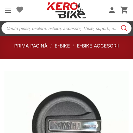
Skip
to
content
Products
search
PRIMA PAGINĂ
/
E-BIKE
/
E-BIKE ACCESORII