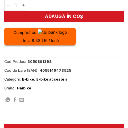
Cantitate Capac motor Yamaha PW-X3 pentru modele dup
ADAUGĂ ÎN COȘ
Cumpără cu
de la 8.43 LEI / lună
Cod Produs:
3050801398
Cod de bare (EAN):
4055149473525
Categorii:
E-bike
,
E-bike accesorii
Brand:
Haibike