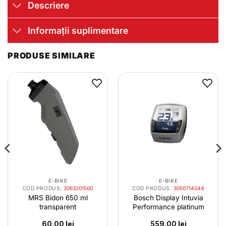
Descriere
Informații suplimentare
PRODUSE SIMILARE
E-BIKE
E-BIKE
COD PRODUS:
3063201500
COD PRODUS:
3050714044
MRS Bidon 650 ml
Bosch Display Intuvia
transparent
Performance platinum
60.00
lei
559.00
lei