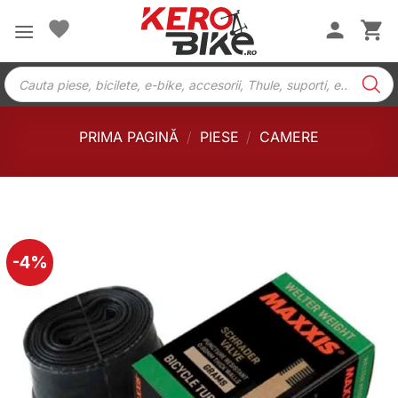
Skip
to
content
Products
search
PRIMA PAGINĂ
/
PIESE
/
CAMERE
-4%