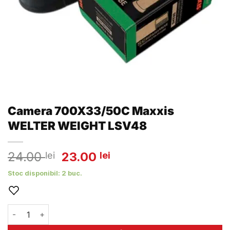
Camera 700X33/50C Maxxis
WELTER WEIGHT LSV48
Prețul
Prețul
24.00
23.00
lei
lei
inițial
curent
Stoc disponibil: 2 buc.
a
este:
fost:
23.00 lei.
24.00 lei.
Cantitate Camera 700X33/50C Maxxis WELTER WEIGHT L