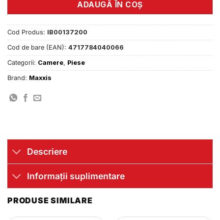
ADAUGĂ ÎN COȘ
Cod Produs:
IB00137200
Cod de bare (EAN):
4717784040066
Categorii:
Camere
,
Piese
Brand:
Maxxis
Descriere
Informații suplimentare
PRODUSE SIMILARE