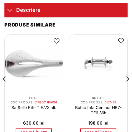
Descriere
PRODUSE SIMILARE
PIESE
BUTUCI
COD PRODUS:
017G001JKA001
COD PRODUS:
0107431
Sa Selle Flite T.E.VX alb
Butuc fata Centaur HB7-
CE6 36h
630.00
lei
198.00
lei