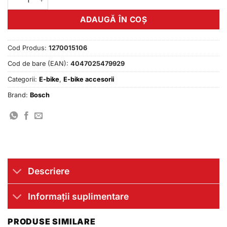
ADAUGĂ ÎN COȘ
Cod Produs:
1270015106
Cod de bare (EAN):
4047025479929
Categorii:
E-bike
,
E-bike accesorii
Brand:
Bosch
Descriere
Informații suplimentare
PRODUSE SIMILARE