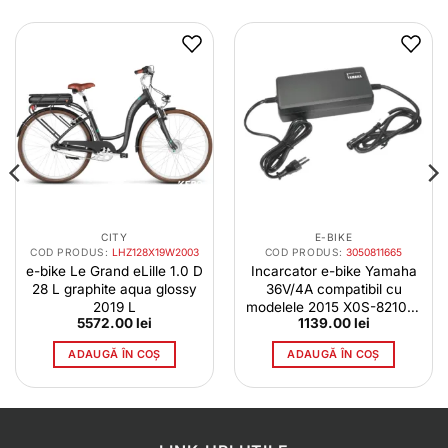
CITY
E-BIKE
COD PRODUS:
LHZ128X19W2003
COD PRODUS:
3050811665
e-bike Le Grand eLille 1.0 D
Incarcator e-bike Yamaha
28 L graphite aqua glossy
36V/4A compatibil cu
2019 L
modelele 2015 X0S-82107-
5572.00
lei
1139.00
lei
00
ADAUGĂ ÎN COȘ
ADAUGĂ ÎN COȘ