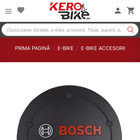
Skip
to
content
Products
search
PRIMA PAGINĂ
/
E-BIKE
/
E-BIKE ACCESORII