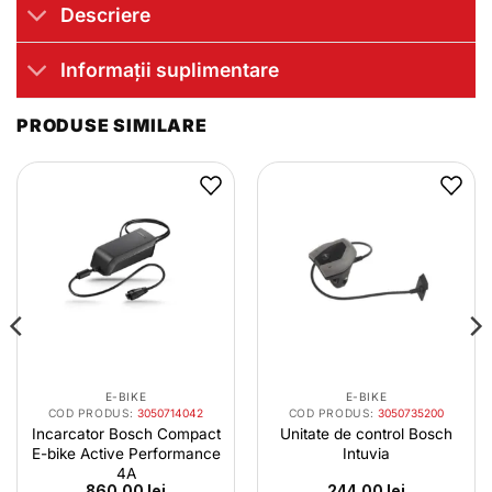
Descriere
Informații suplimentare
PRODUSE SIMILARE
E-BIKE
E-BIKE
COD PRODUS:
3050714042
COD PRODUS:
3050735200
Incarcator Bosch Compact
Unitate de control Bosch
E-bike Active Performance
Intuvia
4A
860.00
lei
244.00
lei