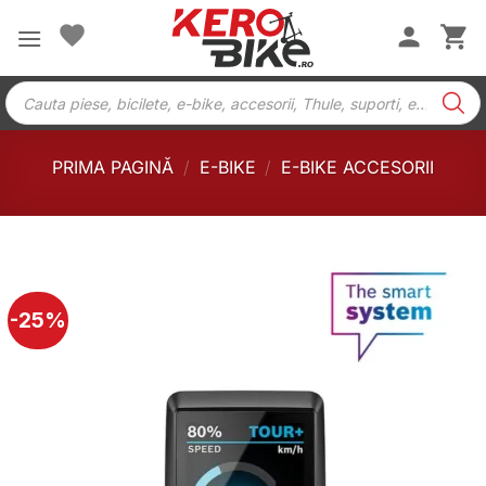
Skip
to
content
Products
search
PRIMA PAGINĂ
/
E-BIKE
/
E-BIKE ACCESORII
-25%