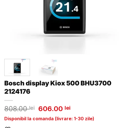
Bosch display Kiox 500 BHU3700
2124176
Prețul
Prețul
808.00
606.00
lei
lei
inițial
curent
Disponibil la comanda (livrare: 1-30 zile)
a
este: