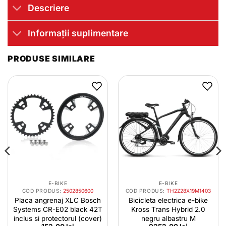
Descriere
Informații suplimentare
PRODUSE SIMILARE
E-BIKE
E-BIKE
COD PRODUS:
2502850600
COD PRODUS:
TH2Z28X19M1403
Placa angrenaj XLC Bosch
Bicicleta electrica e-bike
Systems CR-E02 black 42T
Kross Trans Hybrid 2.0
inclus si protectorul (cover)
negru albastru M