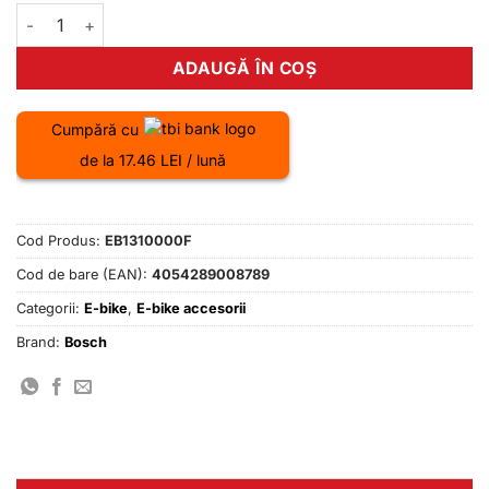
Cantitate Bosch Display Intuvia 100 BHU3200
ADAUGĂ ÎN COȘ
Cumpără cu
de la 17.46 LEI / lună
Cod Produs:
EB1310000F
Cod de bare (EAN):
4054289008789
Categorii:
E-bike
,
E-bike accesorii
Brand:
Bosch