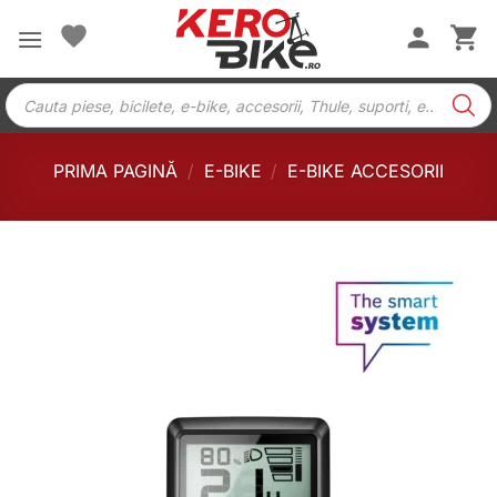
Skip
to
content
Products
search
PRIMA PAGINĂ
/
E-BIKE
/
E-BIKE ACCESORII