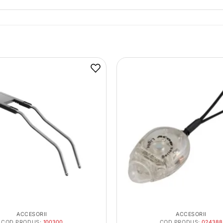
ACCESORII
ACCESORII
COD PRODUS:
100300
COD PRODUS:
024388