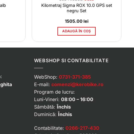
alb
Kilometraj Sigma ROX 10.0 GPS set
negru Set
1505.00
lei
ADAUGĂ ÎN COȘ
WEBSHOP SI CONTABILITATE
:
WebShop:
0731-371-385
rghita
E-mail:
comenzi@kerobike.ro
Program de lucru:
Luni-Vineri:
08:00 – 16:00
Sâmbătă:
Închis
Duminică:
Închis
Contabilitate:
0266-217-430