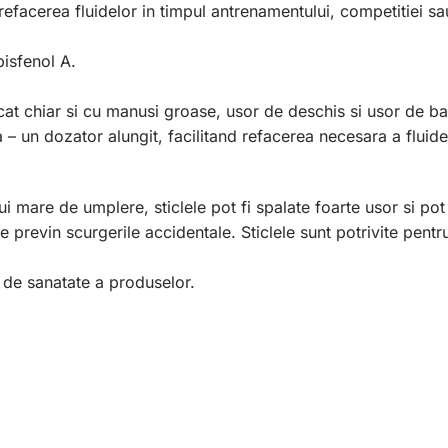
 refacerea fluidelor in timpul antrenamentului, competitiei s
 bisfenol A.
ucat chiar si cu manusi groase, usor de deschis si usor de ba
 – un dozator alungit, facilitand refacerea necesara a fluidel
lui mare de umplere, sticlele pot fi spalate foarte usor si po
 previn scurgerile accidentale. Sticlele sunt potrivite pentru
e de sanatate a produselor.