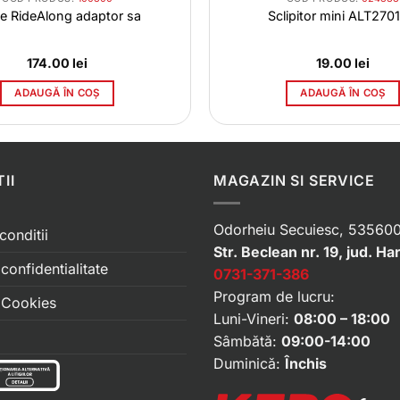
e RideAlong adaptor sa
Sclipitor mini ALT2701
174.00
lei
19.00
lei
ADAUGĂ ÎN COȘ
ADAUGĂ ÎN COȘ
II
MAGAZIN SI SERVICE
Odorheiu Secuiesc, 535600
conditii
Str. Beclean nr. 19, jud. Ha
 confidentialitate
0731-371-386
Program de lucru:
e Cookies
Luni-Vineri:
08:00 – 18:00
Sâmbătă:
09:00-14:00
Duminică:
Închis