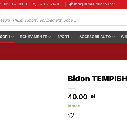
i: 08:00 - 18:00
0731-371-385
Inregistrare distribuitor
SORII
ECHIPAMENTE
SPORT
ACCESORII AUTO
WI
Bidon TEMPISH 
40.00
lei
În stoc
Cantitate Bidon TEMPISH 0.7L