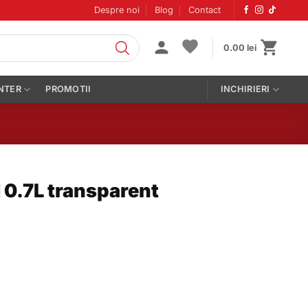
Despre noi
Blog
Contact
0.00
lei
NTER
PROMOTII
INCHIRIERI
0.7L transparent
 transparent