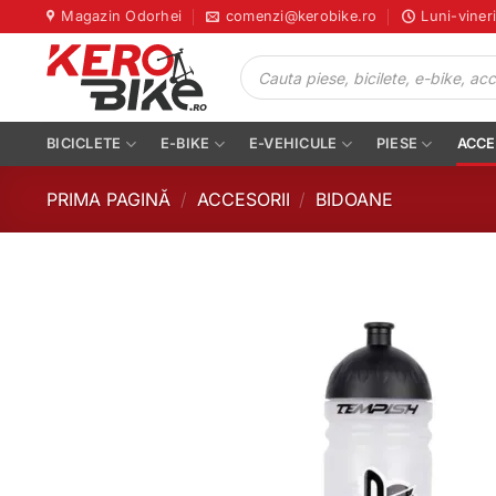
Skip
Magazin Odorhei
comenzi@kerobike.ro
Luni-viner
to
Products
content
search
BICICLETE
E-BIKE
E-VEHICULE
PIESE
ACCE
PRIMA PAGINĂ
/
ACCESORII
/
BIDOANE