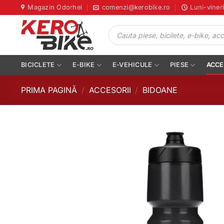
Skip
Magazin Odorhei
comenzi@kerobike.ro
Luni-viner
to
Products
content
search
BICICLETE
E-BIKE
E-VEHICULE
PIESE
ACCE
PRIMA PAGINĂ
/
ACCESORII
/
BIDOANE