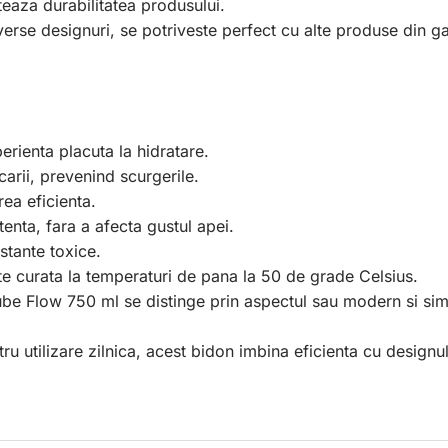
teaza durabilitatea produsului.
 diverse designuri, se potriveste perfect cu alte produse din
erienta placuta la hidratare.
carii, prevenind scurgerile.
rea eficienta.
tenta, fara a afecta gustul apei.
stante toxice.
e curata la temperaturi de pana la 50 de grade Celsius.
ube Flow 750 ml se distinge prin aspectul sau modern si simpl
pentru utilizare zilnica, acest bidon imbina eficienta cu design