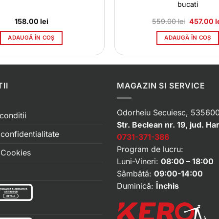
bucati
Prețul
158.00
lei
559.00
lei
457.00
l
inițial
a
ADAUGĂ ÎN COȘ
ADAUGĂ ÎN COȘ
fost:
559.00 le
II
MAGAZIN SI SERVICE
Odorheiu Secuiesc, 535600
conditii
Str. Beclean nr. 19, jud. Ha
 confidentialitate
0731-371-386
Program de lucru:
e Cookies
Luni-Vineri:
08:00 – 18:00
Sâmbătă:
09:00-14:00
Duminică:
Închis