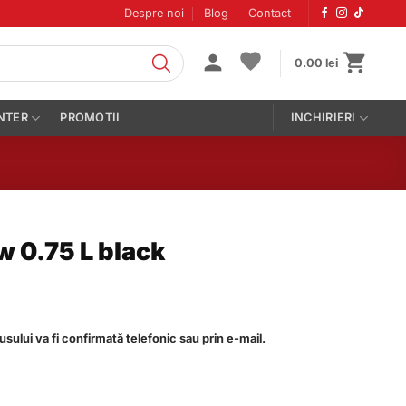
Despre noi
Blog
Contact
0.00
lei
NTER
PROMOTII
INCHIRIERI
w 0.75 L black
dusului va fi confirmată telefonic sau prin e-mail.
5 L black