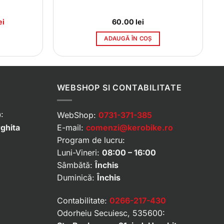
Prețul
ei
60.00
lei
curent
este:
ADAUGĂ ÎN COȘ
457.00 lei.
i.
WEBSHOP SI CONTABILITATE
:
WebShop:
0731-371-385
rghita
E-mail:
comenzi@kerobike.ro
Program de lucru:
Luni-Vineri:
08:00 – 16:00
Sâmbătă:
Închis
Duminică:
Închis
Contabilitate:
0266-217-430
Odorheiu Secuiesc, 535600: