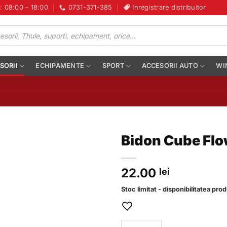
i: 08:00 - 18:00
0731-371-385
Inregistrare distribuitor
SORII
ECHIPAMENTE
SPORT
ACCESORII AUTO
WI
Bidon Cube Flo
22.00
lei
Stoc limitat - disponibilitatea pro
Cantitate Bidon Cube Flow 0.7