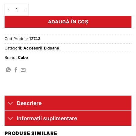
Cantitate Bidon Cube Flow 0.5 L pattern
ADAUGĂ ÎN COȘ
Cod Produs:
12743
Categorii:
Accesorii
,
Bidoane
Brand:
Cube
Descriere
Informații suplimentare
PRODUSE SIMILARE