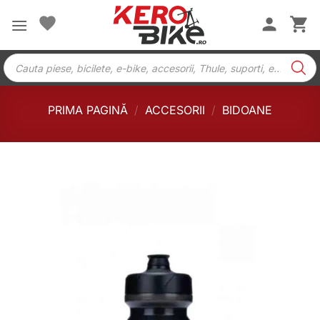
Skip
to
content
Products
search
PRIMA PAGINĂ
/
ACCESORII
/
BIDOANE