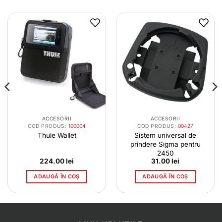
ACCESORII
ACCESORII
COD PRODUS:
100004
COD PRODUS:
00427
Thule Wallet
Sistem universal de
prindere Sigma pentru
2450
224.00
lei
31.00
lei
ADAUGĂ ÎN COȘ
ADAUGĂ ÎN COȘ