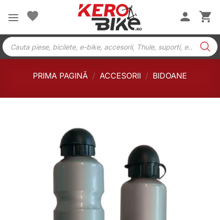
Skip
to
content
Products
search
PRIMA PAGINĂ
/
ACCESORII
/
BIDOANE