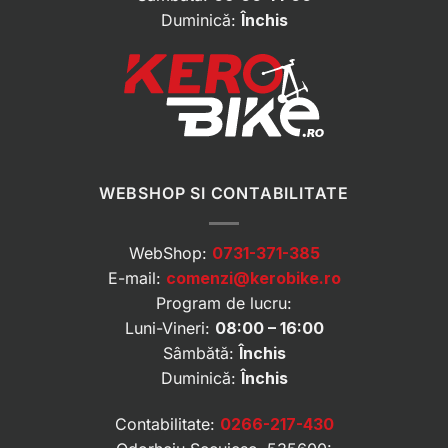
Duminică:
Închis
WEBSHOP SI CONTABILITATE
WebShop:
0731-371-385
E-mail:
comenzi@kerobike.ro
Program de lucru:
Luni-Vineri:
08:00 – 16:00
Sâmbătă:
Închis
Duminică:
Închis
Contabilitate:
0266-217-430