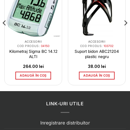
ACCESORII
ACCESORII
COD PRODUS:
04150
COD PRODUS:
103702
Kilometraj Sigma BC 14.12
Suport bidon ABC21204
ALTI
plastic negru
264.00
lei
38.00
lei
ADAUGĂ ÎN COȘ
ADAUGĂ ÎN COȘ
LINK-URI UTILE
Inregistrare distribuitor