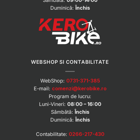
Duminică:
Închis
WEBSHOP SI CONTABILITATE
WebShop:
0731-371-385
E-mail:
comenzi@kerobike.ro
Program de lucru:
Luni-Vineri:
08:00 – 16:00
Sâmbătă:
Închis
Duminică:
Închis
Contabilitate:
0266-217-430