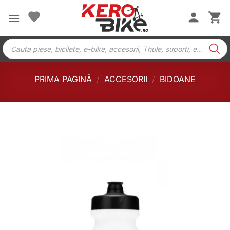
Skip
to
content
Products
search
PRIMA PAGINĂ
/
ACCESORII
/
BIDOANE