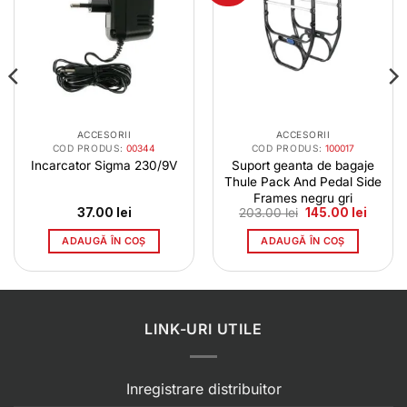
ACCESORII
ACCESORII
COD PRODUS:
00344
COD PRODUS:
100017
Incarcator Sigma 230/9V
Suport geanta de bagaje
Thule Pack And Pedal Side
Frames negru gri
Prețul
Prețul
37.00
lei
203.00
lei
145.00
lei
inițial
curent
a
este:
ADAUGĂ ÎN COȘ
ADAUGĂ ÎN COȘ
fost:
145.00 
203.00 lei.
LINK-URI UTILE
Inregistrare distribuitor