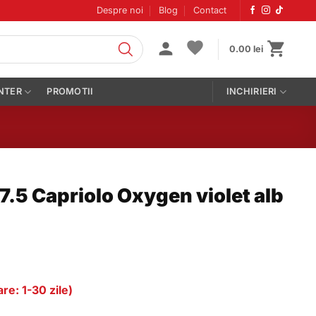
Despre noi
Blog
Contact
0.00
lei
NTER
PROMOTII
INCHIRIERI
7.5 Capriolo Oxygen violet alb
re: 1-30 zile)