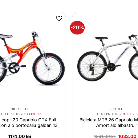
-20%
BICICLETE
BICICLETE
COD PRODUS:
913330-13
COD PRODUS:
912562-1
a copii 20 Capriolo CTX Full
Bicicleta MTB 26 Capriolo M
on alb portocaliu galben 13
Amort alb albastru 
Prețul
1174.00
lei
1291.00
lei
1033.00