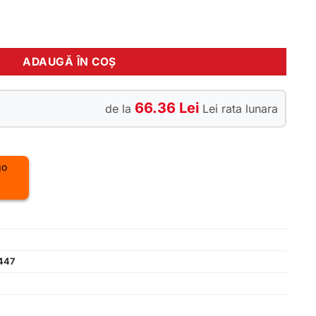
apriolo Oxygen violet alb 18
ADAUGĂ ÎN COȘ
66.36 Lei
de la
Lei rata lunara
447