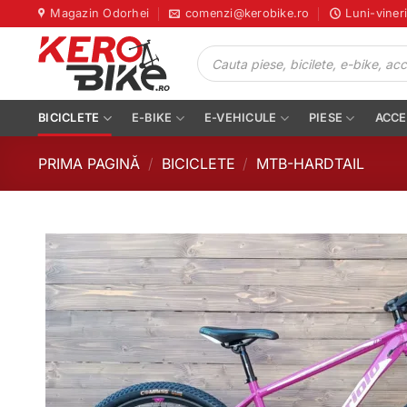
Skip
Magazin Odorhei
comenzi@kerobike.ro
Luni-viner
to
Products
content
search
BICICLETE
E-BIKE
E-VEHICULE
PIESE
ACCE
PRIMA PAGINĂ
/
BICICLETE
/
MTB-HARDTAIL