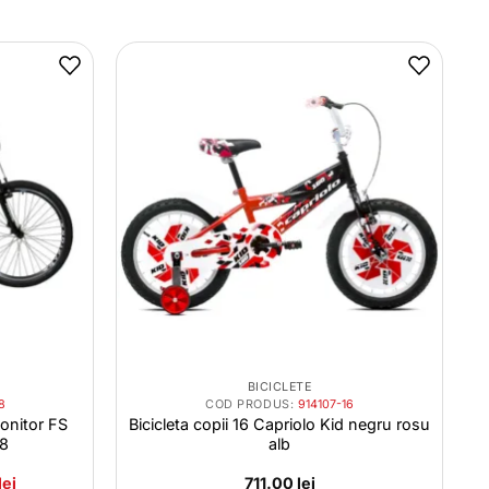
BICICLETE
8
COD PRODUS:
914107-16
onitor FS
Bicicleta copii 16 Capriolo Kid negru rosu
18
alb
Prețul
lei
711.00
lei