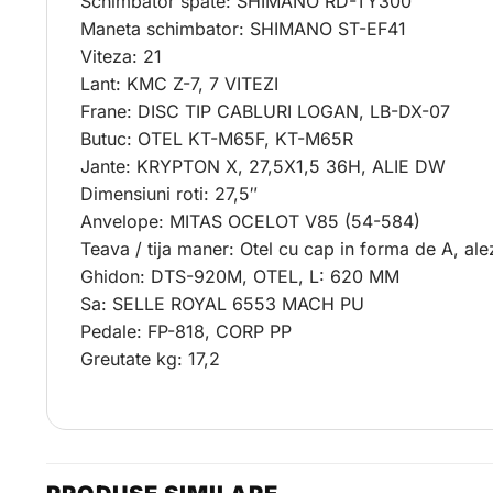
Schimbator spate: SHIMANO RD-TY300
Maneta schimbator: SHIMANO ST-EF41
Viteza: 21
Lant: KMC Z-7, 7 VITEZI
Frane: DISC TIP CABLURI LOGAN, LB-DX-07
Butuc: OTEL KT-M65F, KT-M65R
Jante: KRYPTON X, 27,5X1,5 36H, ALIE DW
Dimensiuni roti: 27,5″
Anvelope: MITAS OCELOT V85 (54-584)
Teava / tija maner: Otel cu cap in forma de A, a
Ghidon: DTS-920M, OTEL, L: 620 MM
Sa: SELLE ROYAL 6553 MACH PU
Pedale: FP-818, CORP PP
Greutate kg: 17,2