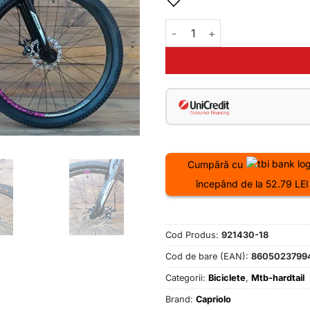
Cantitate Bicicleta MTB 27.5 C
Cumpără cu
începând de la 52.79 LEI
Cod Produs:
921430-18
Cod de bare (EAN):
8605023799
Categorii:
Biciclete
,
Mtb-hardtail
Brand:
Capriolo