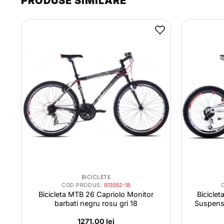
PRODUSE SIMILARE
BICICLETE
COD PRODUS:
913552-18
Bicicleta MTB 26 Capriolo Monitor
Biciclet
barbati negru rosu gri 18
Suspensi
1271.00
lei