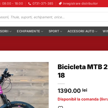
i: 08:00 - 18:00
0731-371-385
Inregistrare distribuitor
SORII
ECHIPAMENTE
SPORT
ACCESORII AUTO
WI
Bicicleta MTB 2
18
1390.00
lei
Disponibil la comanda (livra