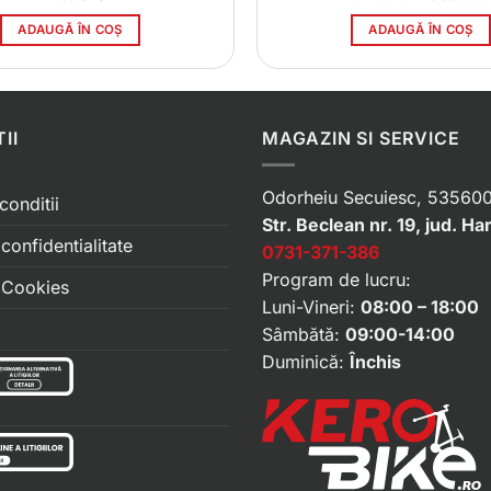
inițial
a
ADAUGĂ ÎN COȘ
ADAUGĂ ÎN COȘ
fost:
1291.00 le
II
MAGAZIN SI SERVICE
Odorheiu Secuiesc, 535600
conditii
Str. Beclean nr. 19, jud. Ha
 confidentialitate
0731-371-386
Program de lucru:
e Cookies
Luni-Vineri:
08:00 – 18:00
Sâmbătă:
09:00-14:00
Duminică:
Închis