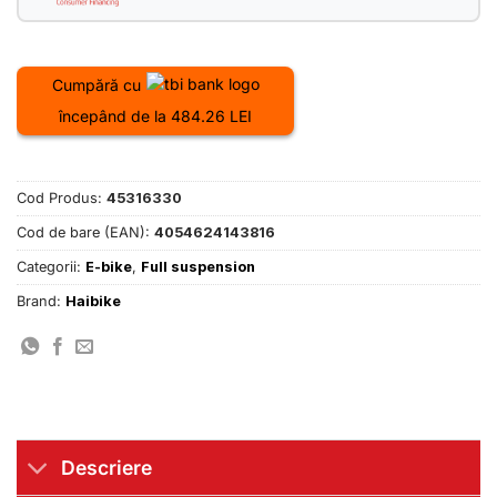
Cumpără cu
începând de la 484.26 LEI
Cod Produs:
45316330
Cod de bare (EAN):
4054624143816
Categorii:
E-bike
,
Full suspension
Brand:
Haibike
Descriere