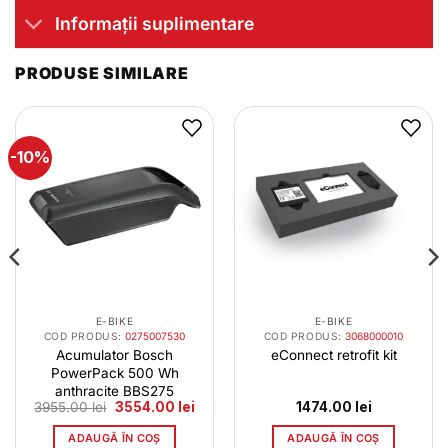
Informații suplimentare
PRODUSE SIMILARE
-10%
E-BIKE
E-BIKE
COD PRODUS:
0275007530
COD PRODUS:
3068000010
Acumulator Bosch
eConnect retrofit kit
PowerPack 500 Wh
anthracite BBS275
Prețul
Prețul
3955.00
lei
3554.00
lei
1474.00
lei
inițial
curent
a
este:
ADAUGĂ ÎN COȘ
ADAUGĂ ÎN COȘ
fost:
3554.00 lei.