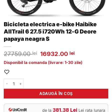
Bicicleta electrica e-bike Haibike
AllTrail 6 27.5 i720Wh 12-G Deore
papaya neagra S
Prețul
Prețul
27759.00
16932.00
lei
lei
inițial
curent
Disponibil la comanda (livrare: 1-30 zile)
a
este:
fost:
16932.00 lei
27759.00 lei.
Cantitate Bicicleta electrica e-bike Haibike AllTrail 6 27.
ADAUGĂ ÎN COȘ
381.38 Lei
de la
Lei rata lunara