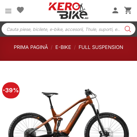
Skip
to
content
Products
search
PRIMA PAGINĂ
/
E-BIKE
/
FULL SUSPENSION
-39%