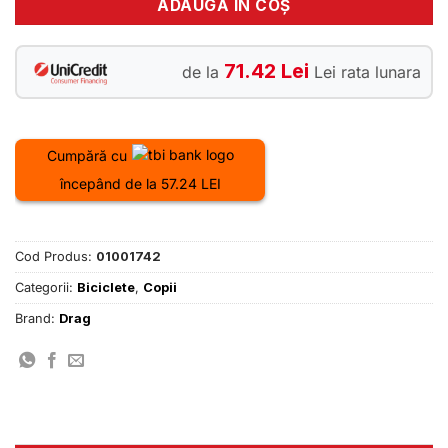
ADAUGĂ ÎN COȘ
71.42 Lei
de la
Lei rata lunara
Cumpără cu
începând de la 57.24 LEI
Cod Produs:
01001742
Categorii:
Biciclete
,
Copii
Brand:
Drag