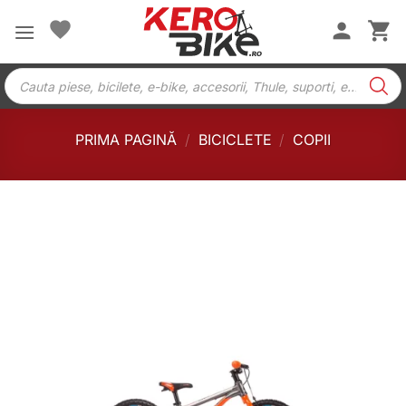
Skip
to
content
Products
search
PRIMA PAGINĂ
/
BICICLETE
/
COPII