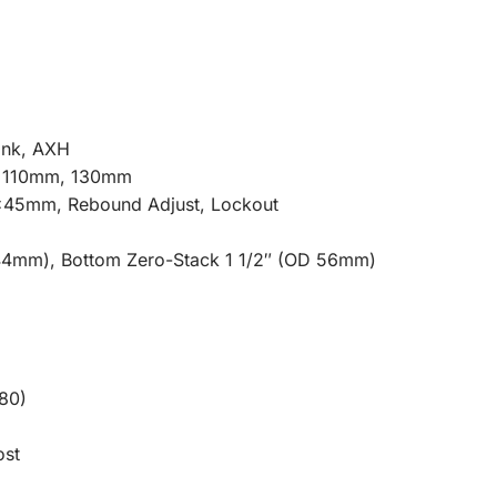
ink, AXH
15x110mm, 130mm
0x45mm, Rebound Adjust, Lockout
 44mm), Bottom Zero-Stack 1 1/2″ (OD 56mm)
180)
ost