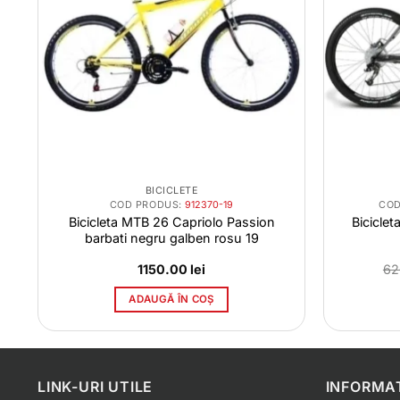
BICICLETE
COD PRODUS:
912370-19
COD
Bicicleta MTB 26 Capriolo Passion
Biciclet
barbati negru galben rosu 19
1150.00
lei
62
ADAUGĂ ÎN COȘ
LINK-URI UTILE
INFORMAT