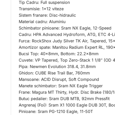
Tip Cadru: Full suspension
Transmisie: 1×12 viteze
Sistem franare: Disc-hidraulic
Material cadru: Aluminiu
Schimbator pinioane: Sram NX Eagle, 12-Speed
Cadru: HPA Advanced Hydroform, ATG, ETC 4-L
Furca: RockShox Judy Silver TK Air, Tapered, 
Amortizor spate: Manitou Radium Expert RL, 19
Bucsi Top: 40x8mm, Bottom: 22.2x8mm
Cuvete: VP Tapered, Top Zero-Stack 1 1/8″ (OD
Pipa: Newmen Evolution 318.4, 31.8mm
Ghidon: CUBE Rise Trail Bar, 760mm
Mansoane: ACID Disrupt, Soft Compound
Manete schimbator: Sram NX Eagle Trigger
Frane: Magura MT Thirty, Hydr. Disc Brake (180/
Butuc pedalier: Sram DUB MTB, 92mm Pressfit
Angrenaj (Foi): Sram X1 1000 Eagle DUB 30T, Bo
Pinioane: Sram PG-1210 Eagle, 11-50T