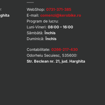
:
WebShop:
0731-371-385
rghita
E-mail:
comenzi@kerobike.ro
Program de lucru:
Luni-Vineri:
08:00 – 16:00
Sâmbătă:
Închis
Duminică:
Închis
Contabilitate:
0266-217-430
Odorheiu Secuiesc, 535600:
Str. Beclean nr. 21, jud. Harghita