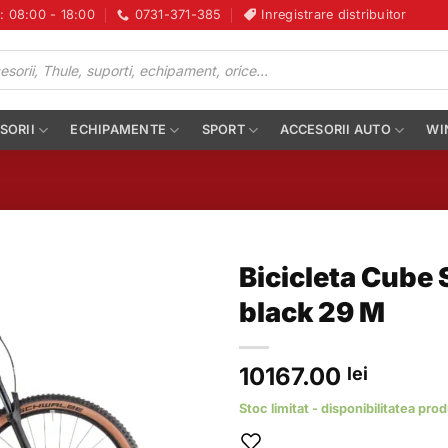
i: 08:00 - 18:00
0731-371-385
Inregistrare distribuitor
SORII
ECHIPAMENTE
SPORT
ACCESORII AUTO
WI
Bicicleta Cube
black 29 M
10167.00
lei
Stoc limitat - disponibilitatea pro