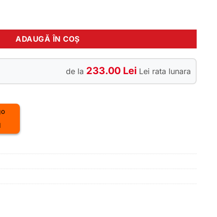
eo One22 Pro metalblack black 29 M
ADAUGĂ ÎN COȘ
233.00 Lei
de la
Lei rata lunara
I