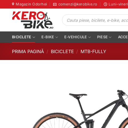
Skip
Magazin Odorhei
comenzi@kerobike.ro
Luni-viner
to
Products
content
search
BICICLETE
E-BIKE
E-VEHICULE
PIESE
ACCE
PRIMA PAGINĂ
/
BICICLETE
/
MTB-FULLY