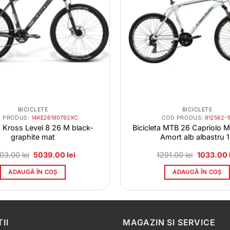
BICICLETE
BICICLETE
 PRODUS:
14KE26190792XC
COD PRODUS:
912562-1
a Kross Level 8 26 M black-
Bicicleta MTB 26 Capriolo M
graphite mat
Amort alb albastru 
Prețul
Prețul
Prețul
03.00
lei
5039.00
lei
1291.00
lei
1033.00
inițial
curent
inițial
a
este:
a
ADAUGĂ ÎN COȘ
ADAUGĂ ÎN COȘ
fost:
5039.00 lei.
fost:
6203.00 lei.
1291.00 le
II
MAGAZIN SI SERVICE