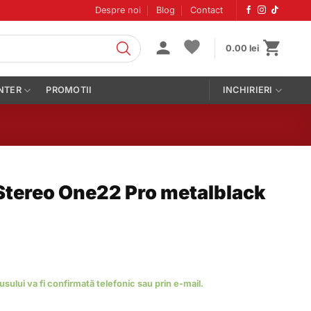
Despre noi
Blog
Contact
0.00
lei
NTER
PROMOTII
INCHIRIERI
 Stereo One22 Pro metalblack
dusului va fi confirmată telefonic sau prin e-mail.