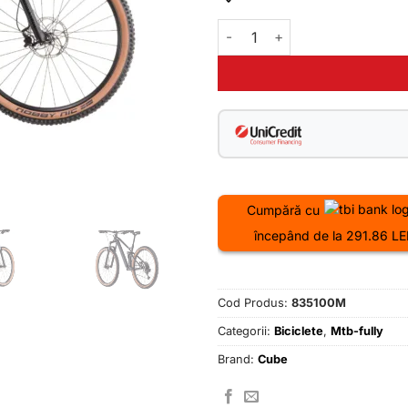
Cantitate Bicicleta Cube Ster
Cumpără cu
începând de la 291.86 LE
Cod Produs:
835100M
Categorii:
Biciclete
,
Mtb-fully
Brand:
Cube