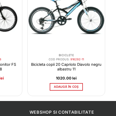
BICICLETE
8
COD PRODUS:
916292-11
onitor FS
Bicicleta copii 20 Capriolo Diavolo negru
18
albastru 11
Prețul
lei
1020.00
lei
curent
este:
ADAUGĂ ÎN COȘ
1033.00 lei.
i.
WEBSHOP SI CONTABILITATE