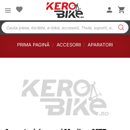
Skip
to
content
Products
search
PRIMA PAGINĂ
/
ACCESORII
/
APARATORI