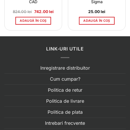
CAD
Sigma
Prețul
Prețul
824.00
lei
742.00
lei
25.00
lei
inițial
curent
a
este:
ADAUGĂ ÎN COȘ
ADAUGĂ ÎN COȘ
fost:
742.00 lei.
824.00 lei.
LINK-URI UTILE
Inregistrare distribuitor
Cum cumpar?
Politica de retur
Politica de livrare
Politica de plata
Intrebari frecvente