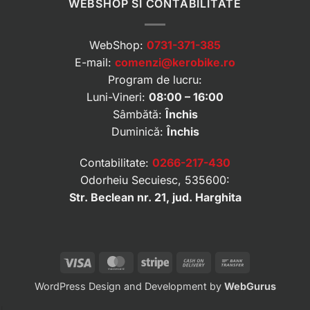
WEBSHOP SI CONTABILITATE
WebShop:
0731-371-385
E-mail:
comenzi@kerobike.ro
Program de lucru:
Luni-Vineri:
08:00 – 16:00
Sâmbătă:
Închis
Duminică:
Închis
Contabilitate:
0266-217-430
Odorheiu Secuiesc, 535600:
Str. Beclean nr. 21, jud. Harghita
Visa
MasterCard
Stripe
Cash
Bank
On
Transfer
WordPress Design and Development by
WebGurus
Delivery