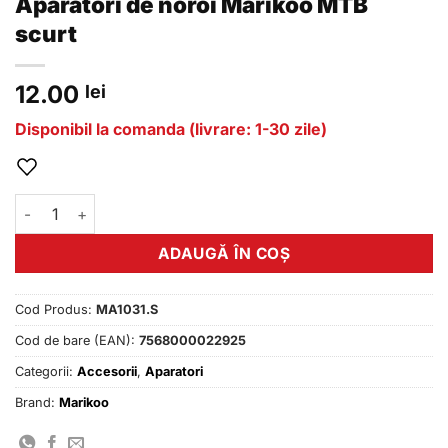
Aparatori de noroi Marikoo MTB
scurt
12.00
lei
Disponibil la comanda (livrare: 1-30 zile)
Cantitate Aparatori de noroi Marikoo MTB scurt
ADAUGĂ ÎN COȘ
Cod Produs:
MA1031.S
Cod de bare (EAN):
7568000022925
Categorii:
Accesorii
,
Aparatori
Brand:
Marikoo