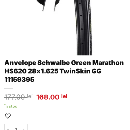
Anvelope Schwalbe Green Marathon
HS620 28×1.625 TwinSkin GG
11159395
Prețul
Prețul
177.00
168.00
lei
lei
inițial
curent
În stoc
a
este:
fost:
168.00 lei.
177.00 lei.
Cantitate Anvelope Schwalbe Green Marathon HS620 28x1.