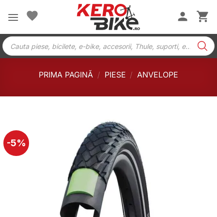
Skip
to
content
Products
search
PRIMA PAGINĂ
/
PIESE
/
ANVELOPE
-5%