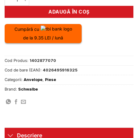
ADAUGĂ ÎN COȘ
Cumpără cu
de la 9.35 LEI / lună
Cod Produs:
1402877070
Cod de bare (EAN):
4026495916325
Categorii:
Anvelope
,
Piese
Brand:
Schwalbe
Descriere