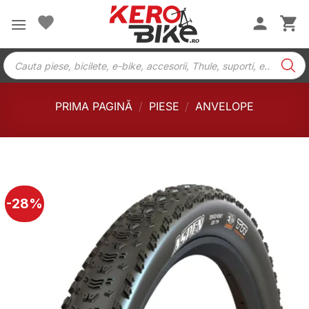
Skip
to
content
Products
search
PRIMA PAGINĂ
/
PIESE
/
ANVELOPE
-28%