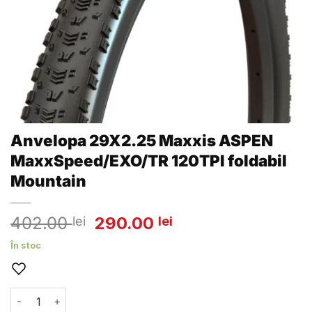
Anvelopa 29X2.25 Maxxis ASPEN
MaxxSpeed/EXO/TR 120TPI foldabil
Mountain
Prețul
Prețul
402.00
290.00
lei
lei
inițial
curent
În stoc
a
este:
fost:
290.00 lei.
402.00 lei.
Cantitate Anvelopa 29X2.25 Maxxis ASPEN MaxxSpeed/EXO