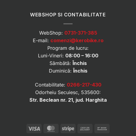
WEBSHOP SI CONTABILITATE
WebShop:
0731-371-385
E-mail:
comenzi@kerobike.ro
Program de lucru:
Luni-Vineri:
08:00 – 16:00
Sâmbătă:
Închis
Duminică:
Închis
Contabilitate:
0266-217-430
Odorheiu Secuiesc, 535600:
Str. Beclean nr. 21, jud. Harghita
Visa
MasterCard
Stripe
Cash
Bank
On
Transfer