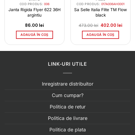
COD PRODUS:
006
COD PRODUS:
017A006AH0001
Janta Rigida Flyer 622 36H
Sa Selle Italia Flite TM Flow
argintiu
black
Prețul
Prețul
86.00
lei
473.00
lei
402.00
lei
inițial
curent
a
este:
ADAUGĂ ÎN COȘ
ADAUGĂ ÎN COȘ
fost:
402.00
473.00 lei.
LINK-URI UTILE
Inregistrare distribuitor
Cum cumpar?
Politica de retur
Politica de livrare
Politica de plata