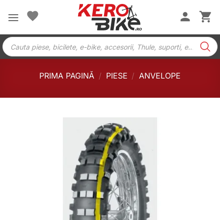
Skip
to
content
Products
search
PRIMA PAGINĂ
/
PIESE
/
ANVELOPE