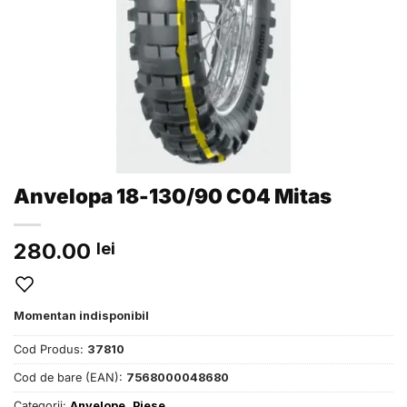
Anvelopa 18-130/90 C04 Mitas
280.00
lei
Momentan indisponibil
Cod Produs:
37810
Cod de bare (EAN):
7568000048680
Categorii:
Anvelope
,
Piese