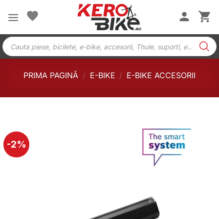
Skip
to
content
Products
search
PRIMA PAGINĂ
/
E-BIKE
/
E-BIKE ACCESORII
-2%