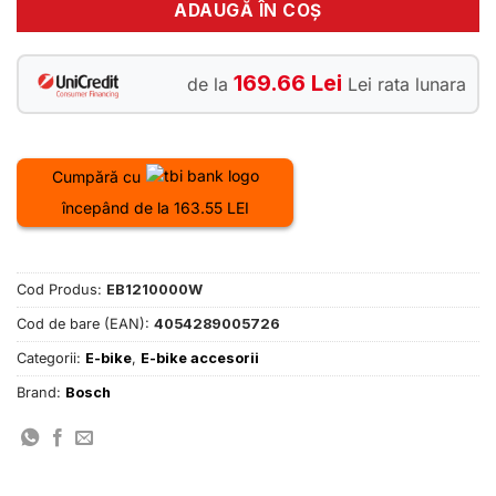
ADAUGĂ ÎN COȘ
169.66 Lei
de la
Lei rata lunara
Cumpără cu
începând de la 163.55 LEI
Cod Produs:
EB1210000W
Cod de bare (EAN):
4054289005726
Categorii:
E-bike
,
E-bike accesorii
Brand:
Bosch