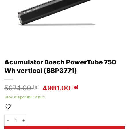
Acumulator Bosch PowerTube 750
Wh vertical (BBP3771)
Prețul
Prețul
5074.00
4981.00
lei
lei
inițial
curent
Stoc disponibil: 2 buc.
a
este:
fost:
4981.00 lei.
5074.00 lei.
Cantitate Acumulator Bosch PowerTube 750 Wh vertical (