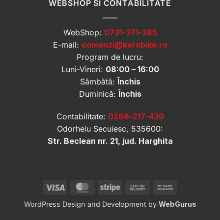
WEBSHOP SI CONTABILITATE
WebShop:
0731-371-385
E-mail:
comenzi@kerobike.ro
Program de lucru:
Luni-Vineri:
08:00 – 16:00
Sâmbătă:
Închis
Duminică:
Închis
Contabilitate:
0266-217-430
Odorheiu Secuiesc, 535600:
Str. Beclean nr. 21, jud. Harghita
Visa
MasterCard
Stripe
Cash
Bank
On
Transfer
WordPress Design and Development by
WebGurus
Delivery