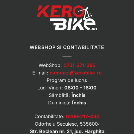
WEBSHOP SI CONTABILITATE
WebShop:
0731-371-385
E-mail:
comenzi@kerobike.ro
Program de lucru:
Luni-Vineri:
08:00 – 16:00
Sâmbătă:
Închis
Duminică:
Închis
Contabilitate:
0266-217-430
Odorheiu Secuiesc, 535600:
Str. Beclean nr. 21, jud. Harghita