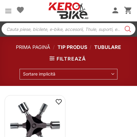
Skip
to
content
Products
search
PRIMA PAGINĂ
/
TIP PRODUS
/
TUBULARE
FILTREAZĂ
Sortare implicită