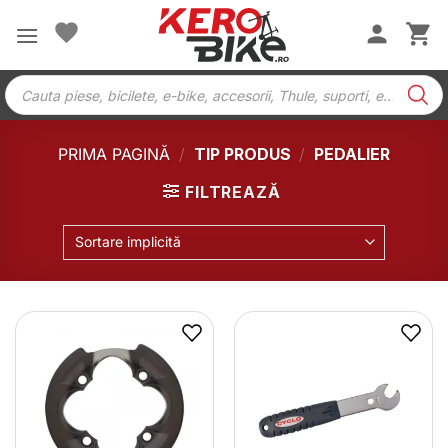
Skip
to
content
Products
search
PRIMA PAGINĂ
/
TIP PRODUS
/
PEDALIER
FILTREAZĂ
Sortare implicită