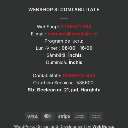
WEBSHOP SI CONTABILITATE
WebShop:
0731-371-385
E-mail:
comenzi@kerobike.ro
Program de lucru:
Luni-Vineri:
08:00 – 16:00
Sâmbătă:
Închis
Duminică:
Închis
Contabilitate:
0266-217-430
Odorheiu Secuiesc, 535600:
Str. Beclean nr. 21, jud. Harghita
Visa
MasterCard
Stripe
Cash
Bank
On
Transfer
WordPress Design and Development by
WebGurus