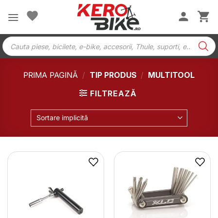
Skip
to
content
Products
search
PRIMA PAGINĂ
/
TIP PRODUS
/
MULTITOOL
FILTREAZĂ
Sortare implicită