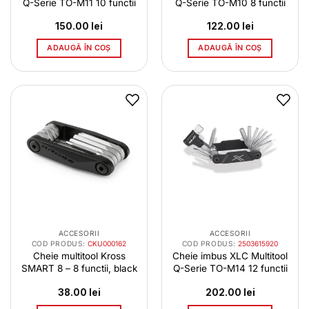
Q-Serie TO-M11 10 functii
Q-Serie TO-M10 8 functii
150.00
lei
122.00
lei
ADAUGĂ ÎN COȘ
ADAUGĂ ÎN COȘ
ACCESORII
ACCESORII
COD PRODUS:
CKU000162
COD PRODUS:
2503615920
Cheie multitool Kross
Cheie imbus XLC Multitool
SMART 8 – 8 functii, black
Q-Serie TO-M14 12 functii
38.00
lei
202.00
lei