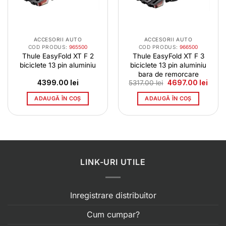
ACCESORII AUTO
ACCESORII AUTO
COD PRODUS:
965500
COD PRODUS:
966500
Thule EasyFold XT F 2
Thule EasyFold XT F 3
biciclete 13 pin aluminiu
biciclete 13 pin aluminiu
bara de remorcare
Prețul
Prețul
4399.00
lei
5317.00
lei
4697.00
lei
inițial
curen
a
este:
ADAUGĂ ÎN COȘ
ADAUGĂ ÎN COȘ
fost:
4697.
5317.00 lei.
LINK-URI UTILE
Inregistrare distribuitor
Cum cumpar?