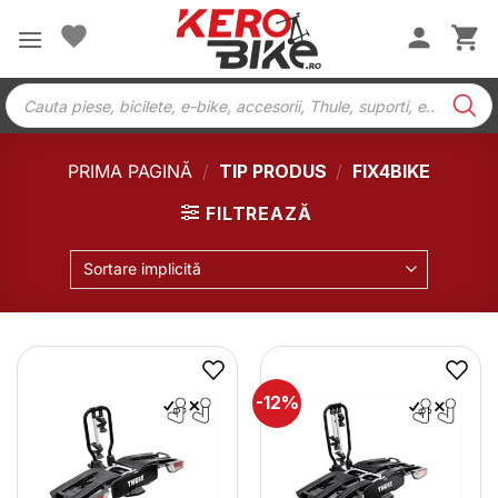
Skip
to
content
Products
search
PRIMA PAGINĂ
/
TIP PRODUS
/
FIX4BIKE
FILTREAZĂ
Sortare implicită
-12%