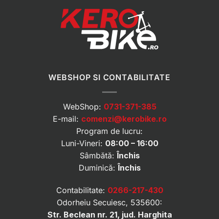
WEBSHOP SI CONTABILITATE
WebShop:
0731-371-385
E-mail:
comenzi@kerobike.ro
Program de lucru:
Luni-Vineri:
08:00 – 16:00
Sâmbătă:
Închis
Duminică:
Închis
Contabilitate:
0266-217-430
Odorheiu Secuiesc, 535600:
Str. Beclean nr. 21, jud. Harghita